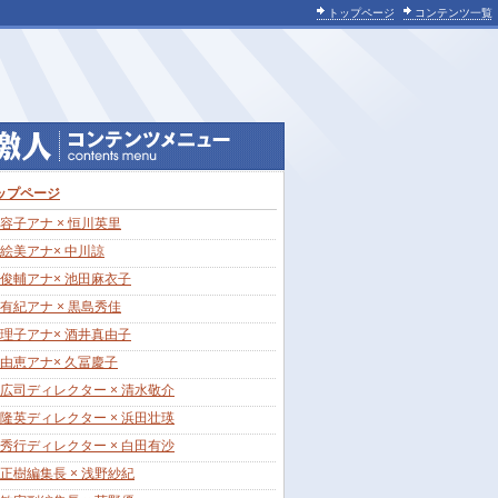
トップページ
コンテンツ一覧
ップページ
容子アナ × 恒川英里
絵美アナ× 中川諒
俊輔アナ× 池田麻衣子
有紀アナ × 黒島秀佳
理子アナ× 酒井真由子
由恵アナ× 久冨慶子
広司ディレクター × 清水敬介
隆英ディレクター × 浜田壮瑛
秀行ディレクター × 白田有沙
正樹編集長 × 浅野紗紀