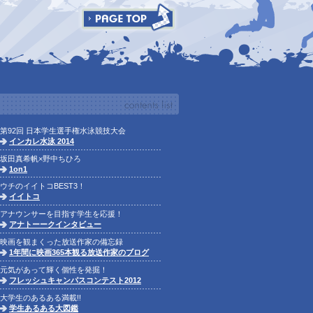
第92回 日本学生選手権水泳競技大会
インカレ水泳 2014
坂田真希帆×野中ちひろ
1on1
ウチのイイトコBEST3！
イイトコ
アナウンサーを目指す学生を応援！
アナトーークインタビュー
映画を観まくった放送作家の備忘録
1年間に映画365本観る放送作家のブログ
元気があって輝く個性を発掘！
フレッシュキャンパスコンテスト2012
大学生のあるある満載!!
学生あるある大図鑑