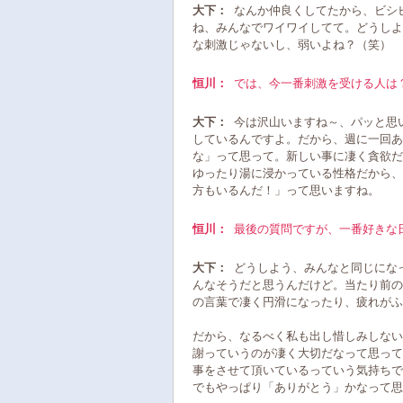
大下：
なんか仲良くしてたから、ビシ
ね、みんなでワイワイしてて。どうしよ
な刺激じゃないし、弱いよね？（笑）
恒川：
では、今一番刺激を受ける人は
大下：
今は沢山いますね～、パッと思
しているんですよ。だから、週に一回あ
な」って思って。新しい事に凄く貪欲だ
ゆったり湯に浸かっている性格だから、
方もいるんだ！」って思いますね。
恒川：
最後の質問ですが、一番好きな
大下：
どうしよう、みんなと同じにな
んなそうだと思うんだけど。当たり前の
の言葉で凄く円滑になったり、疲れがふ
だから、なるべく私も出し惜しみしない
謝っていうのが凄く大切だなって思って
事をさせて頂いているっていう気持ちで
でもやっぱり「ありがとう」かなって思