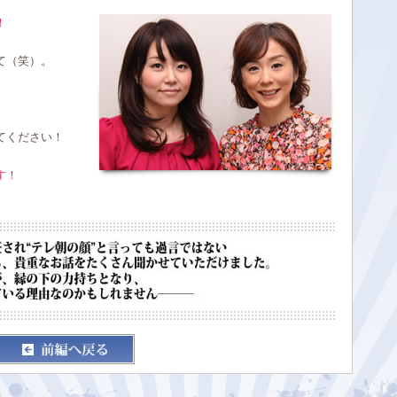
！
て（笑）。
てください！
す！