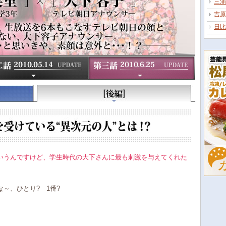
三浦
吉原
日比
いうんですけど、学生時代の大下さんに最も刺激を与えてくれた
～、ひとり? 1番?