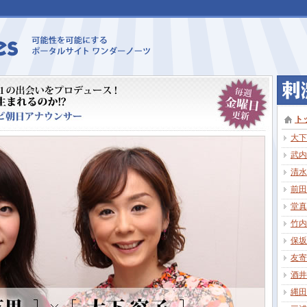
ト
大下
武内
清水
前田
堂真
竹内
保坂
友寄
酒井
縄田