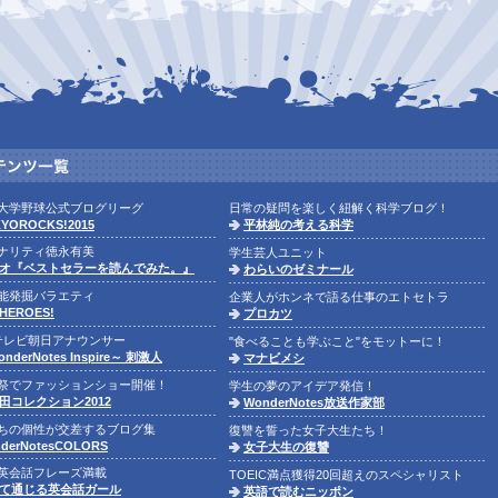
大学野球公式ブログリーグ
日常の疑問を楽しく紐解く科学ブログ！
YOROCKS!2015
平林純の考える科学
ナリティ徳永有美
学生芸人ユニット
オ『ベストセラーを読んでみた。』
わらいのゼミナール
能発掘バラエティ
企業人がホンネで語る仕事のエトセトラ
HEROES!
プロカツ
テレビ朝日アナウンサー
"食べることも学ぶこと"をモットーに！
nderNotes Inspire～ 刺激人
マナビメシ
祭でファッションショー開催！
学生の夢のアイデア発信！
田コレクション2012
WonderNotes放送作家部
ちの個性が交差するブログ集
復讐を誓った女子大生たち！
derNotesCOLORS
女子大生の復讐
英会話フレーズ満載
TOEIC満点獲得20回超えのスペシャリスト
て通じる英会話ガール
英語で読むニッポン