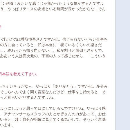
ビシ刺激！みたいな感じじゃ無かったような気がするんですよ
う…やっぱりテニスの友達といる時間が長かったからな…そん
？
い浮かぶのは香取慎吾さんですかね。信じられないくらい仕事を
の方に会っていると、私は本当に「寝ているくらいの楽さだ
し、終わったら振り向かないし。私が割りと面倒くさがりで、
ああいう人は異次元の、宇宙の人って感じだから、「こういう
日本語を教えて下さい。
っちゃいそうだな～、やっぱり「ありがとう」ですかね。多分み
そこらへんでよく聞く言葉なんだけど、仕事をし始めると、そ
っと和らいだりするんですよね。
ようにしようと思って口にしているんですけどね。やっぱり感
、アナウンサーもスタッフの方とか皆さんの力があって、お仕
いると、凄く自分が明確に見えてくる気がして。そういう意味
います。