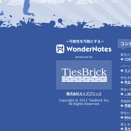
東京六
produced by
TOK
パーソ
ラジ
学生才
学生
学生×
株式会社タイズブリック
～Wo
早稲田
早稲
学生た
Won
使える
見せ